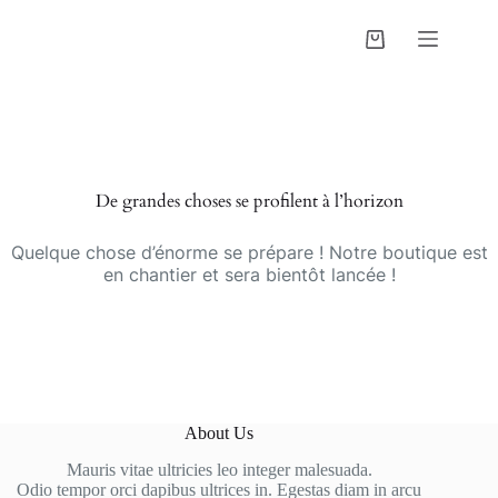
Passer
au
Panier
contenu
d’achat
De grandes choses se profilent à l’horizon
Quelque chose d’énorme se prépare ! Notre boutique est
en chantier et sera bientôt lancée !
About Us
Mauris vitae ultricies leo integer malesuada.
Odio tempor orci dapibus ultrices in. Egestas diam in arcu