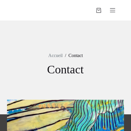
Passer
au
Panier
contenu
d’achat
Accueil
/
Contact
Contact