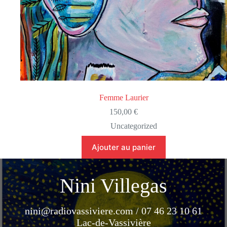
Femme Laurier
150,00
€
Uncategorized
Ajouter au panier
Nini Villegas
nini@radiovassiviere.com / 07 46 23 10 61
Lac-de-Vassivière