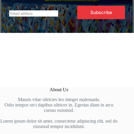
Subscribe
E
m
a
i
l
*
About Us
Mauris vitae ultricies leo integer malesuada.
Odio tempor orci dapibus ultrices in. Egestas diam in arcu
cursus euismod.
Lorem ipsum dolor sit amet, consectetur adipiscing elit, sed do
eiusmod tempor incididunt.